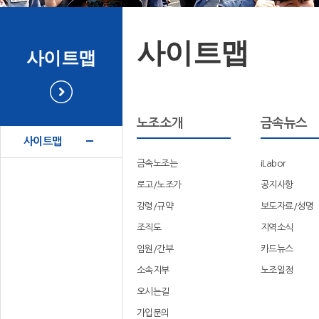
사이트맵
사이트맵
노조소개
금속뉴스
사이트맵
금속노조는
iLabor
로고/노조가
공지사항
강령/규약
보도자료/성명
조직도
지역소식
임원/간부
카드뉴스
소속지부
노조일정
오시는길
가입문의