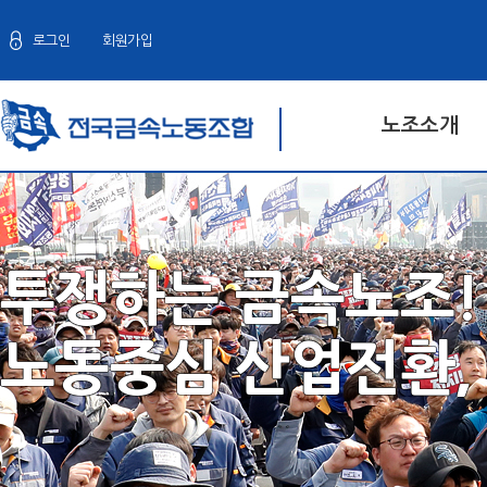
로그인
회원가입
노조소개
투쟁하는 금속노조!
노동중심 산업전환,