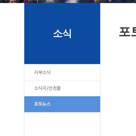
포
소식
지부소식
소식지/선전물
포토뉴스