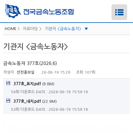
HOME
>
자료마당 >
기관지 <금속노동자>
▼
자료실
기관지 <금속노동자>
하위메뉴
회의/문서
부서업무
금속노동자 377호(2026.6)
하위메뉴
위원회
작성자
선전홍보실
26-06-19 15:20
조회
107회
부속기구
하위메뉴
377호_표지.pdf
(9.8M)
인터넷 <아이레이버>
54회 다운로드
DATE : 2026-06-19 15:59:19
하위메뉴
기관지 <금속노동자>
377호_내지.pdf
(22.9M)
53회 다운로드
DATE : 2026-06-19 15:59:19