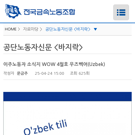
HOME
>
자료마당 >
공단노동자신문 <바지락>
▼
자료실
공단노동자신문 <바지락>
하위메뉴
회의/문서
부서업무
이주노동자 소식지 WOW 4월호 우즈벡어(Uzbek)
하위메뉴
위원회
작성자
문금주
25-04-24 15:00
조회
625회
부속기구
하위메뉴
인터넷 <아이레이버>
하위메뉴
기관지 <금속노동자>