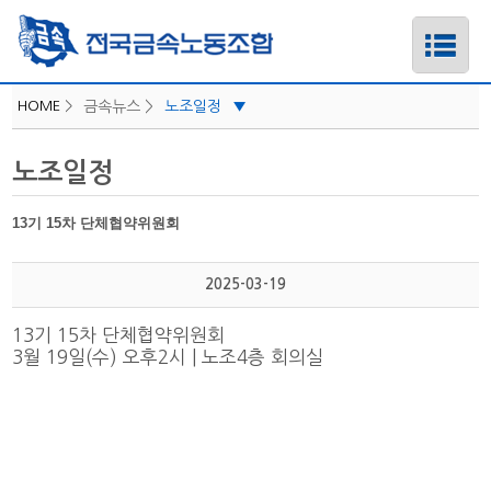
HOME
>
금속뉴스 >
노조일정
▼
iLabor
노조일정
하위메뉴
공지사항
보도자료/성명
13기 15차 단체협약위원회
하위메뉴
지역소식
2025-03-19
카드뉴스
하위메뉴
노조일정
13기 15차 단체협약위원회
하위메뉴
3월 19일(수) 오후2시 | 노조4층 회의실