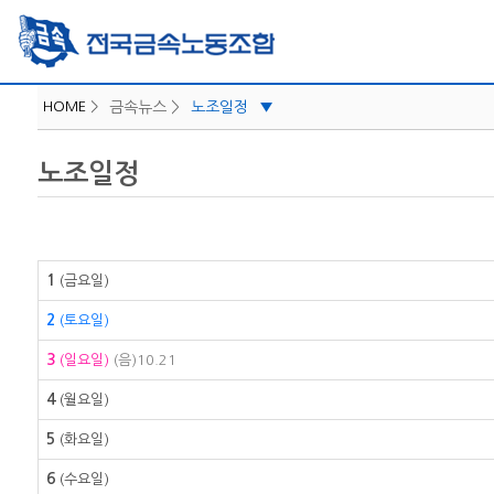
HOME
>
금속뉴스 >
노조일정
▼
iLabor
노조일정
공지사항
보도자료/성명
지역소식
1
(금요일)
카드뉴스
2
(토요일)
노조일정
3
(일요일)
(음)10.21
4
(월요일)
5
(화요일)
6
(수요일)