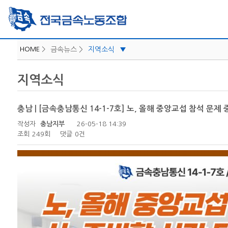
HOME
>
금속뉴스 >
지역소식
▼
iLabor
지역소식
공지사항
보도자료/성명
충남 | [금속충남통신 14-1-7호] 노, 올해 중앙교섭 참석 문제 
지역소식
작성자
충남지부
26-05-18 14:39
카드뉴스
조회
249회
댓글
0건
노조일정