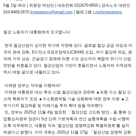
6월 1일 배포 | 위원장 박상만 | 대표전화 02)2670-9555 | 금속노조 대변인
010-8469-2670
kmwupress@gmail.com
| 텔레그램
t.me/kmwupress
철강 노동자가 대통령에게 요구합니다
한국 철강산업이 심각한 위기에 직면해 있다. 글로벌 철강 공급 과잉과 미
국의 관세 강화, EU 탄소국경조정제도(CBAM) 도입, 저가 철강재 유입, 원
자재 가격 상승, 건설경기 침체에 따른 수요 감소까지 복합적 위기가 산업
전반을 뒤흔들고 있다. 철강산업의 기반이 흔들리면서 노동자와 지역경제
역시 벼랑 끝으로 내몰리고 있다.
이재명 정부는 약속을 이행하라!
이재명 대통령은 대선 후보 시절 철강산업과 관련해 ▲포항 수소·철강·신
소재 특화지구 조성 ▲수소환원제철 기술 상용화에 대한 정부 지원 ▲고
부가가치 철강제품 및 미래기술 투자 확대 등을 약속했다.
또, 정부는 2025년 11월 4일 발표한 「철강산업 고도화 방안」을 통해 산
업통상자원부 장관이 5년 단위 기본계획과 연간 실행계획을 수립·시행하
도록 의무화하고, 대통령 직속 ‘철강산업 경쟁력강화 특별위원회’를 설치
하겠다고 밝혔다. 이어 국회는 2025년 11월 27일 「철강산업 경쟁력 강화