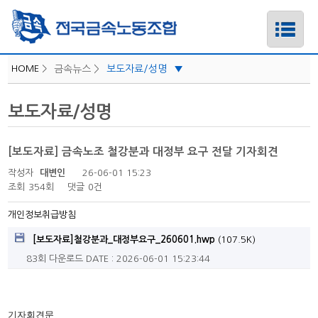
HOME
>
금속뉴스 >
보도자료/성명
▼
iLabor
보도자료/성명
하위메뉴
공지사항
보도자료/성명
[보도자료] 금속노조 철강분과 대정부 요구 전달 기자회견
하위메뉴
지역소식
작성자
대변인
26-06-01 15:23
카드뉴스
조회
354회
댓글
0건
하위메뉴
노조일정
개인정보취급방침
하위메뉴
[보도자료]철강분과_대정부요구_260601.hwp
(107.5K)
83회 다운로드
DATE : 2026-06-01 15:23:44
기자회견문