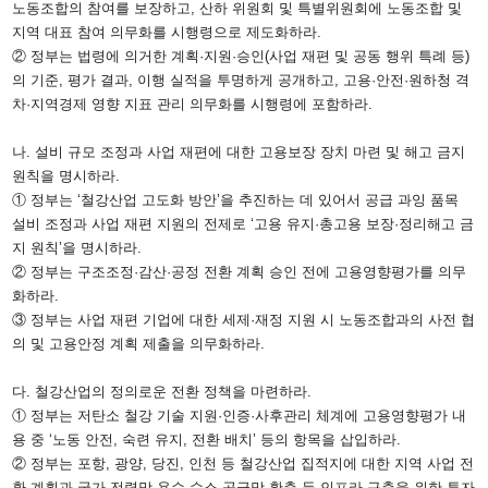
노동조합의 참여를 보장하고, 산하 위원회 및 특별위원회에 노동조합 및
지역 대표 참여 의무화를 시행령으로 제도화하라.
② 정부는 법령에 의거한 계획·지원·승인(사업 재편 및 공동 행위 특례 등)
의 기준, 평가 결과, 이행 실적을 투명하게 공개하고, 고용·안전·원하청 격
차·지역경제 영향 지표 관리 의무화를 시행령에 포함하라.
나. 설비 규모 조정과 사업 재편에 대한 고용보장 장치 마련 및 해고 금지
원칙을 명시하라.
① 정부는 ‘철강산업 고도화 방안’을 추진하는 데 있어서 공급 과잉 품목
설비 조정과 사업 재편 지원의 전제로 ‘고용 유지·총고용 보장·정리해고 금
지 원칙’을 명시하라.
② 정부는 구조조정·감산·공정 전환 계획 승인 전에 고용영향평가를 의무
화하라.
③ 정부는 사업 재편 기업에 대한 세제·재정 지원 시 노동조합과의 사전 협
의 및 고용안정 계획 제출을 의무화하라.
다. 철강산업의 정의로운 전환 정책을 마련하라.
① 정부는 저탄소 철강 기술 지원·인증·사후관리 체계에 고용영향평가 내
용 중 ‘노동 안전, 숙련 유지, 전환 배치’ 등의 항목을 삽입하라.
② 정부는 포항, 광양, 당진, 인천 등 철강산업 집적지에 대한 지역 사업 전
환 계획과 국가 전력망·용수·수소 공급망 확충 등 인프라 구축을 위한 투자