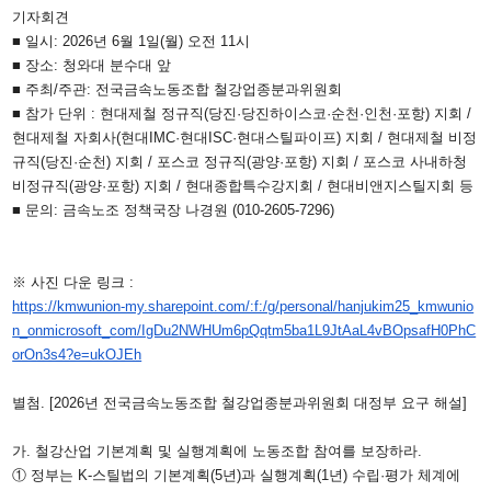
기자회견
■ 일시: 2026년 6월 1일(월) 오전 11시
■ 장소: 청와대 분수대 앞
■ 주최/주관: 전국금속노동조합 철강업종분과위원회
■ 참가 단위 : 현대제철 정규직(당진·당진하이스코·순천·인천·포항) 지회 /
현대제철 자회사(현대IMC·현대ISC·현대스틸파이프) 지회 / 현대제철 비정
규직(당진·순천) 지회 / 포스코 정규직(광양·포항) 지회 / 포스코 사내하청
비정규직(광양·포항) 지회 / 현대종합특수강지회 / 현대비앤지스틸지회 등
■ 문의: 금속노조 정책국장 나경원 (010-2605-7296)
※ 사진 다운 링크 :
https://kmwunion-my.sharepoint.com/:f:/g/personal/hanjukim25_kmwunio
n_onmicrosoft_com/IgDu2NWHUm6pQqtm5ba1L9JtAaL4vBOpsafH0PhC
orOn3s4?e=ukOJEh
별첨. [2026년 전국금속노동조합 철강업종분과위원회 대정부 요구 해설]
가. 철강산업 기본계획 및 실행계획에 노동조합 참여를 보장하라.
① 정부는 K-스틸법의 기본계획(5년)과 실행계획(1년) 수립·평가 체계에