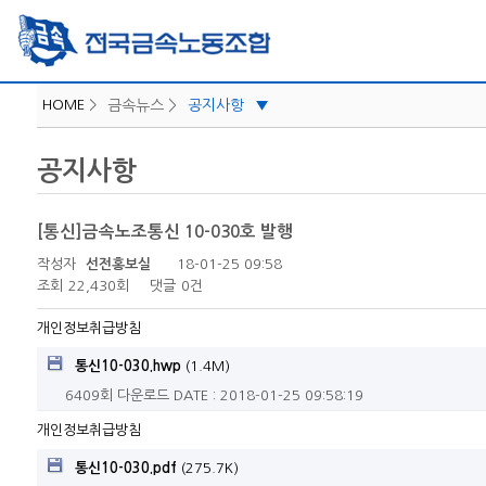
HOME
>
금속뉴스 >
공지사항
▼
iLabor
공지사항
공지사항
보도자료/성명
[통신]금속노조통신 10-030호 발행
지역소식
작성자
선전홍보실
18-01-25 09:58
카드뉴스
조회
22,430회
댓글
0건
노조일정
개인정보취급방침
통신10-030.hwp
(1.4M)
6409회 다운로드
DATE : 2018-01-25 09:58:19
개인정보취급방침
통신10-030.pdf
(275.7K)