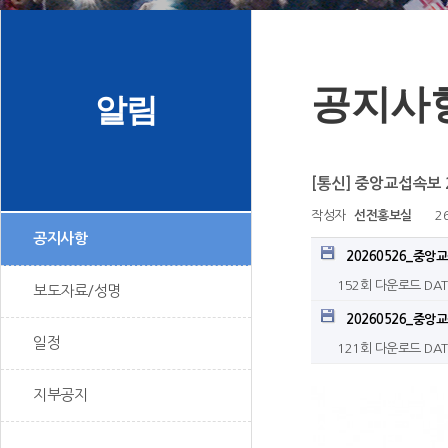
공지사
알림
[통신] 중앙교섭속보 2
작성자
선전홍보실
26
공지사항
20260526_중앙
152회 다운로드
DAT
보도자료/성명
20260526_중앙교
일정
121회 다운로드
DAT
지부공지