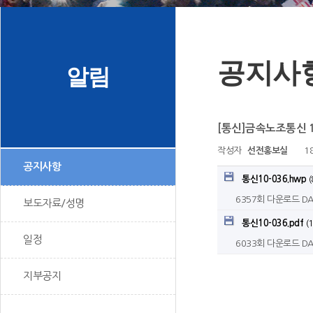
공지사
알림
[통신]금속노조통신 1
작성자
선전홍보실
18
공지사항
통신10-036.hwp
(
6357회 다운로드
DA
보도자료/성명
통신10-036.pdf
(1
일정
6033회 다운로드
DA
지부공지