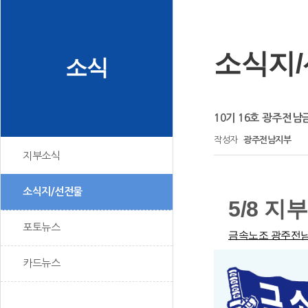
소식지
소식
10기 16호 광주전
작성자
광주전남지부
지부소식
소식지/선전물
5/8 지
포토뉴스
금속노조 광주전
카드뉴스