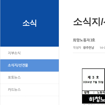
소식지
소식
희망노동자3호
작성자
광주전남
14-
지부소식
소식지/선전물
포토뉴스
카드뉴스