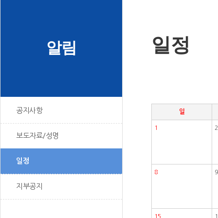
일정
알림
공지사항
일
1
2
보도자료/성명
일정
8
9
지부공지
15
1