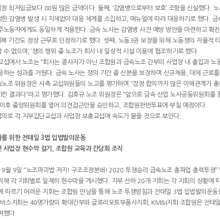
법정 최저임금보다 80원 많은 금액이다. 둘째, ‘감염병으로부터 보호’ 조항을 신설했다. 
한 감염병 발생 시 지체없이 대응 체계를 소집하고, 매뉴얼에 따라 대응하기로 했다. 
주노동자에게도 동일하게 적용한다. 금속 노사는 감염병 사전 예방 방안을 마련하고 확진
 회복 기간도 정상 근무로 인정하기로 했다. 셋째, 노동3권 보장을 위해 노동쟁의 자율적
 수 없으며, ‘쟁의 행위 중 노조가 회사 내 일상적 시설 이용에 협조’하기로 했다.
교섭에서 노조는 “회사는 종사자가 아닌 조합원과 금속노조 간부의 사업장 내 출입과 노
응하는 성과를 거뒀다. 금속 노사는 쟁의 기간 중 신분을 보장하며 신규채용, 대체 근로
노조 위원장은 사측 교섭위원들의 노고를 평가하며 “잠정 합의까지 많은 이해관계가 충
킨 결과다”라고 평가했다. 김호규 노조 위원장은 “앞으로 금속 산업 노사공동위원회를 
 이후 중앙위원회를 열어 의견접근안을 승인하고, 조합원찬반투표에 부칠 예정이다.
합의로 각 지부집단교섭과 사업장 보충교섭에 속도가 붙을 것으로 보인다.
자를 위한 전태일 3법 입법발의운동
 사업장 현수막 걸기, 조합원 교육과 간담회 조직
9월 9일 “노조파괴법 저지! 구조조정분쇄! 2020 투쟁승리 금속노조 총파업 총력투쟁”
위해 각 지회별로 일제히 현수막을 게시했다. 지부 산하 20개 지회는 각 지회의 상황에 
에 따르기 어려운 지회는 조합원 만남을 통해 노조 투쟁방침과 전태일 3법 입법발의운동
비스지회는 40명가량의 확대간부와 글로리오토부품사지회, KM&I지회 조합원은 전태일 
여했다.