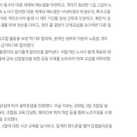
노사 동수의 대응 체계와 매뉴얼을 마련하고, 격리가 필요한 1급, 2급과 노
금속 노사가 합의한 대응 체계와 매뉴얼은 사내하청과 비정규직, 특수고용
자와 격리조치자 발생 시 격리 기간을 정상 근무로 인정하고, 확진자 검
 타결을 위해 최선을 다하고, 쟁의 중 일방이 단체교섭을 요구하면 다른 일
동조합 활동을 보장”하기로 합의해, 문재인 정부와 자본의 노동법 개악
를 금지하기로 합의했다.
돌했지만 슬기롭게 합의안을 끌어냈다. 어렵지만 노사가 함께 목표와 방
통해 금속 산업발전을 위한 공동 의제를 논의하자”라며 교섭을 마무리했
 방침에 따라 총력투쟁을 진행했다. 이날 지부는 전태일 3법 조합원 참
따라, 조합원 교육·간담회, 확대간부 회의·파업 등을 통해 노조지침을 수행
을 조직했다.
3법에 대한 사전 교육을 실시하고, 일제히 핸드폰을 열어 입법발의운동