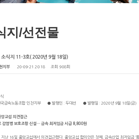
식지/선전물
식지 11-3호( 2020년 9월 18일)
천지부
20-09-21 20:18
조회
908회
식
 전국금속노동조합 인천지부 ● 발행인 : 두대선 ● 발행일 : 2020년 9월 18일(금
중앙교섭 의견접근
 감염병 보호조항 신설… 금속 최저임금 시급 8,800원
지난 16일 중앙교섭에서 의견접근했다. 중앙교섭 합의안은 첫째, 금속산업 최저임금 ‘통상시급