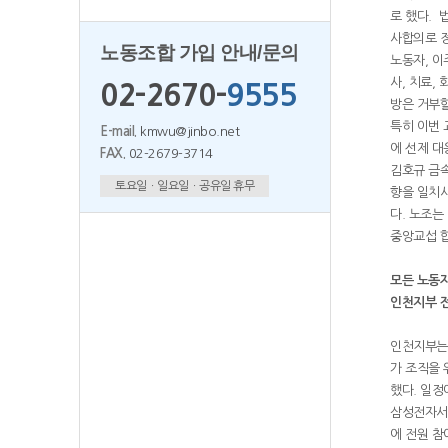
로 했다. 
사합의로 정
노동조합 가입 안내/문의
노동자, 이
사, 치료,
02-2670-
9555
방은 거부할
특히 이번 
E-mail.
kmwu@jinbo.net
에 선제 대
FAX.
02-2679-3714
김호규 금속
토요일ㆍ일요일ㆍ공유일 휴무
향을 일치시
다. 노조는
중앙교섭 
모든 노동
인천지부 전
인천지부는 
가 조직을 
했다. 일정
삼성전자서
에 전원 참