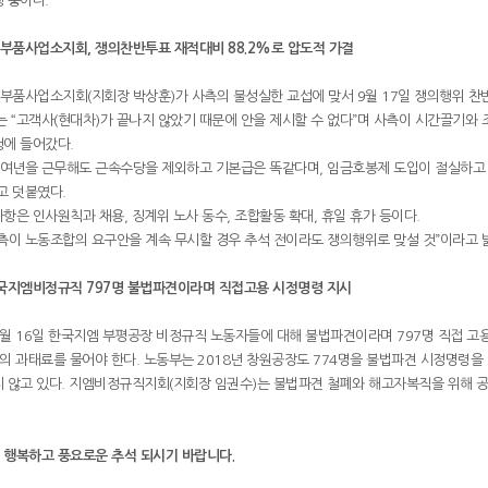
 중이다.
부품사업소지회, 쟁의찬반투표 재적대비 88.2%로 압도적 가결
품사업소지회(지회장 박상훈)가 사측의 불성실한 교섭에 맞서 9월 17일 쟁의행위 찬반
는 “고객사(현대차)가 끝나지 않았기 때문에 안을 제시할 수 없다”며 사측이 시간끌기와
청에 들어갔다.
0여년을 근무해도 근속수당을 제외하고 기본급은 똑같다며, 임금호봉제 도입이 절실하고 
고 덧붙였다.
항은 인사원칙과 채용, 징계위 노사 동수, 조합활동 확대, 휴일 휴가 등이다.
측이 노동조합의 요구안을 계속 무시할 경우 추석 전이라도 쟁의행위로 맞설 것”이라고 
한국지엠비정규직 797명 불법파견이라며 직접고용 시정명령 지시
월 16일 한국지엠 부평공장 비정규직 노동자들에 대해 불법파견이라며 797명 직접 고용
의 과태료를 물어야 한다. 노동부는 2018년 창원공장도 774명을 불법파견 시정명령을 
 않고 있다. 지엠비정규직지회(지회장 임권수)는 불법파견 철폐와 해고자복직을 위해 공
 행복하고 풍요로운 추석 되시기 바랍니다.