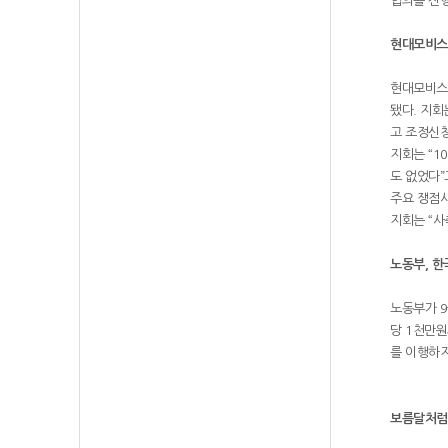
협의를 진행
현대모비스
현대모비스부
됐다. 지회
고 조정신
지회는 “1
도 없었다”
주요 쟁점사
지회는 “사
노동부, 
노동부가 9
당 1천만원
를 이행하지
보름달처럼