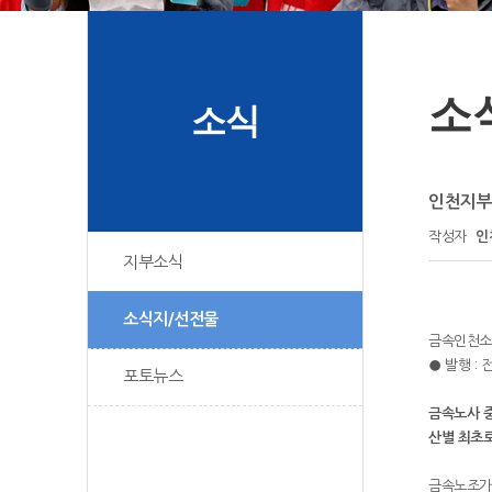
소
소식
인천지부 소
작성자
인
지부소식
소식지/선전물
금속인천소
● 발행 :
포토뉴스
금속노사 
산별 최초로
금속노조가 