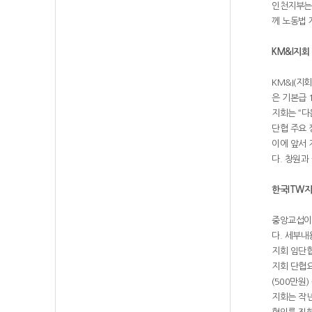
인천지부는 
께 노동법 
KM&I지회
KM&I(지
은 기본급 
지회는 “다
단협 주요 
이에 앞서 
다. 창원과
한국ITW지
중앙교섭이 
다. 세부내
지회 임단협
지회 단협요
(500만원)
지회는 작년