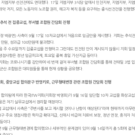
지엠지부 선전전에도 연대했다. 17일 지엠지부 3식당 앞에서 인천지부, 지엠지부, 지엠T
개악 저지, 모든 노동자의 노조할 권리, 해고자 복직 등을 요구하는 중식선전전을 진행했
 추석 전 집중교섭, 부서별 조합원 간담회 진행
회장 박광연) 사측이 9월 17일 10차교섭에서 처음으로 임금안을 제시했다. 지회는 추
1만원, 성과급 100만원에 불과했다.
음 주 수요일까지 집중교섭을 진행하고 그런데도 진전된 안이 제시되지 않을시 지회 일정
쟁점사항은 정년 임금피크제, 토요일 중복 휴일 가산지급 등이다.
지회는 코로나시기를 감안하여 네 번에 걸쳐 부서별 조합원 간담회를 통해 전태일 3법 
 군산 조합원은 대의원들을 통해 현재 상황을 공유했다.
회, 중앙교섭 합의문구 반영키로, 근무형태변경 관련 조합원 간담회 진행
합의됨에 따라 한국ITW지회(지회장 박영희)가 9월 16일 임단협 10차 교섭을 화상교
용은 차기 실무교섭에서 정리할 예정이다.
 교섭에서 사측은 “주변사를 보고 제시할 것이나 난항이 예상된다”라며 현재까지 아무런
구 주요 쟁점사항은 학자금 확대지급, 산재시 비급여 치료비 보장, 정년 연장, 휴직자 처
 등이다.
 9월 근무형태변경에 합의했으나 세부적인 문제점이 있어 9월 14일까지 총 5회에 걸