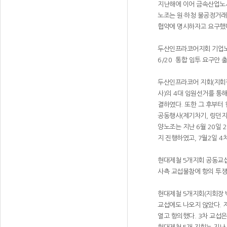
지난해에 이어 금속산업노
노조는 원·하청 불공정거래
협약에 명시하자고 요구했다
두산인프라코어지회 기업
6/20 통합 임투 요구안 
두산인프라코어 지회(지회장
사)의 4대 임원선거를 통
결하였다. 또한 그 후부터
공동행사(제기차기, 링던지
양노조는 지난 6월 20일 
지 진행하였고, 7월2일 4
현대제철 5개지회 공동교섭
사측 교섭불참에 항의 투쟁
현대제철 5개지회(지회장 박
교섭에도 나오지 않았다. 
열고 항의했다. 3차 교섭은