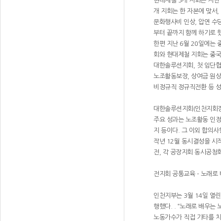
현대제철 5개 지회는 지난
개 지회는 한 자본에 맞서,
문화행사비 인상, 압연 수
부터 끝까지 함께 하기로 
한편 지난 6월 20일에는
회와 현대제철 지회는 중
대한솔루션지회, 첫 임단협
노조활동보장, 상여금 원
비정규직 정규직전환 등 
대한솔루션지회(인천지회장 
주요 성과는 노조활동 인정(
지 등이다. 그 이외 합의사
작년 12월 동시결성을 시
전, 각 공장지회 동시공청
전지회 공통교육 - 노래
인천지부는 3월 14일 열
행했다. . “노래로 배우는
노동가수가 직접 기타를 치며