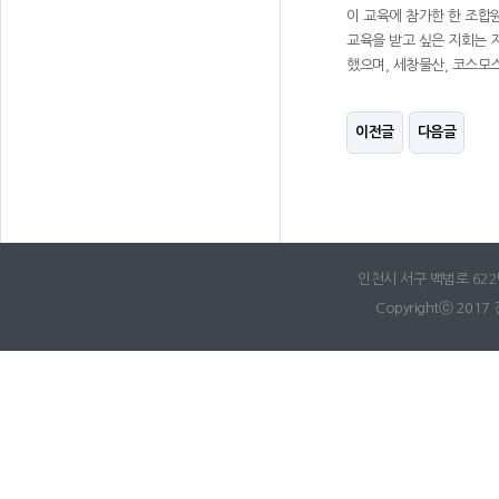
이 교육에 참가한 한 조합
교육을 받고 싶은 지회는 
했으며, 세창물산, 코스모
이전글
다음글
인천시 서구 백범로 622번길
Copyrightⓒ 2017