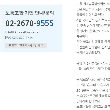
또한 최저임금위원회는 20
전원 퇴장하고, 심지어 6
노동조합 가입 안내/문의
동들이 이어지고 있다.
4월 국회 앞 ‘노동개악 
02-2670-
9555
히 구속 상태에 있다. 문
을 핑계로 탄력근로제와 대
E-mail.
kmwu@jinbo.net
때문이다.
FAX.
02-2679-3714
한편 학교비정규직 등 공공
토요일ㆍ일요일ㆍ공유일 휴무
조합원이 참가한다. 문재인
공약은 실종되었다.
중앙교섭·지부집단교섭·
8일~10일까지 3일간 파
금속노조가 2019년 중앙
고 7월 8일부터 10일까
2019년도 금속노조 중앙
는 요구안 문구의 개념을 
것이라며 항의했다.
노조는 올해 중앙교섭 요구