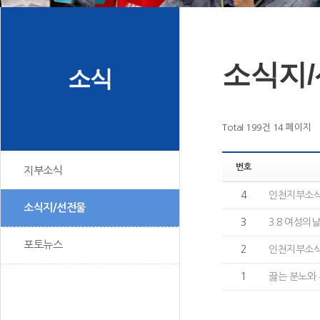
소식지
소식
Total 199건
14 페이지
번호
지부소식
4
인천지부소식
소식지/선전물
3
3.8 여성의
포토뉴스
2
인천지부소식
1
끓는 분노와 