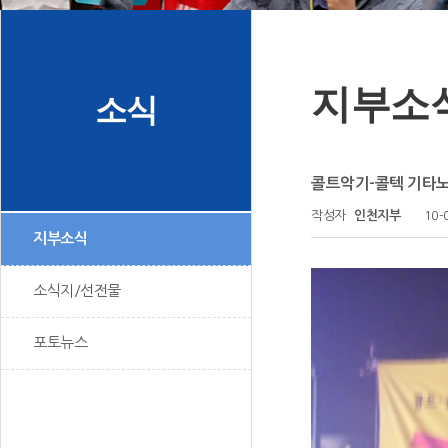
지부소
소식
콜트악기-콜텍 기타노
작성자
인천지부
10-
지부소식
소식지/선전물
포토뉴스