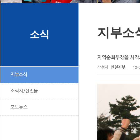
지부소
소식
지역순회투쟁을 시작으
작성자
인천지부
10-
지부소식
소식지/선전물
포토뉴스