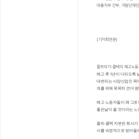
대충지부 간부, 지원단체인
[기자회견문]
콜트악기-콜텍의 해고노동
해고 후 3년이 다되도록
대변되는 사양산업인 목재
계를 위해 묵묵히 견뎌 왔
해고 노동자들이 왜 그토
좋은날이 올 것이라는 노
콜트-콜텍 자본은 회사가
서를 숙명적으로 받아들이