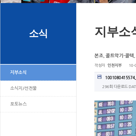
지부소
소식
본조, 콜트악기-콜텍
작성자
인천지부
10-
지부소식
1001080415574
296회 다운로드
DAT
소식지/선전물
포토뉴스