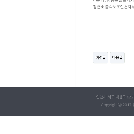
○ 문 의 : 방종운 콜트악기지회
정춘호 금속노조인천지부 교선부
이전글
다음글
인천시 서구 백범로 622번길
Copyrightⓒ 2017