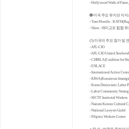
- Hollywood Walk of Fame
➏ 미국 주요 뮤지션 지지
- Tom Morello : RATM(
- Skim : 재미교포 힙합 
(5) 미국의 주요 참가 및 
- AFL-CIO
- AFL-CIO United Steelwor
- CHIRLA (Coalition for H
- ENLACE
- International Action Cente
- KIWA (Koreatown Immigra
- Korea Democratic Labor 
- Labor Community Strat
- MCTF Janitorial Workers
- Nanum Korean Cultural C
- National Lawyers Guild
- Pilipino Workers Center