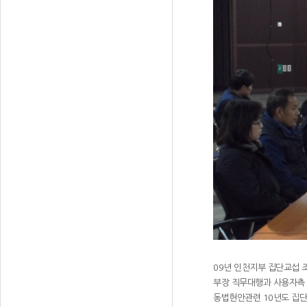
09년 인천지부 집단교섭 
부장 직무대행과 사용자측
동법현안관련 10년도 집단