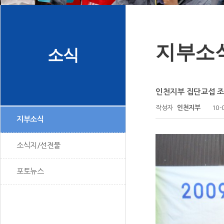
지부소
소식
인천지부 집단교섭 
작성자
인천지부
10-
지부소식
소식지/선전물
포토뉴스