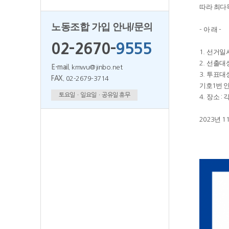
따라 최다
노동조합 가입 안내/문의
아 래
-
-
02-2670-
9555
선거일
1.
선출대
2.
E-mail.
kmwu@jinbo.net
투표대
3.
FAX.
02-2679-3714
기호
번 
1
토요일ㆍ일요일ㆍ공유일 휴무
장소
각
4.
:
년
2023
1