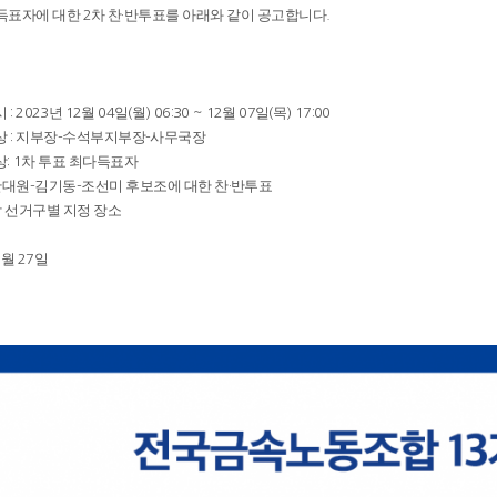
득표자에 대한
차 찬
반투표를 아래와 같이 공고합니다
2
·
.
시
년
월
일
월
월
일
목
: 2023
12
04
(
) 06:30 ~ 12
07
(
) 17:00
상
지부장
수석부지부장
사무국장
:
-
-
상
차 투표 최다득표자
: 1
안대원
김기동
조선미 후보조에 대한 찬
반투표
-
-
·
 선거구별 지정 장소
월
일
1
27