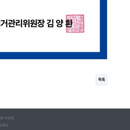
목록
06-9938
아이티.