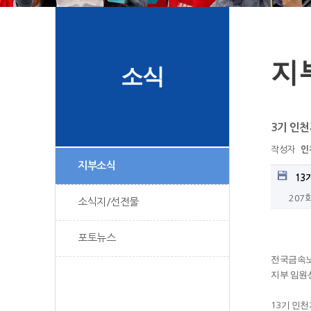
지
소식
3기 인
작성자
인
지부소식
13
207
소식지/선전물
포토뉴스
전국금속
지부 임원
기 인천
13