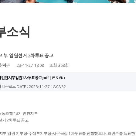
부소식
천지부 임원선거 2차투표 공고
천지부
23-11-27 18:08
조회
368회
기인천지부임원2차투표공고.pdf
(156.6K)
회 다운로드
DATE : 2023-11-27 18:08:52
노동조합
기 인천지부
13
선거
차투표 공고
2
지부 임원 지부장
수석부지부장
사무국장
차투표를 진행했으나
과반수를 득표한
-
-
1
,