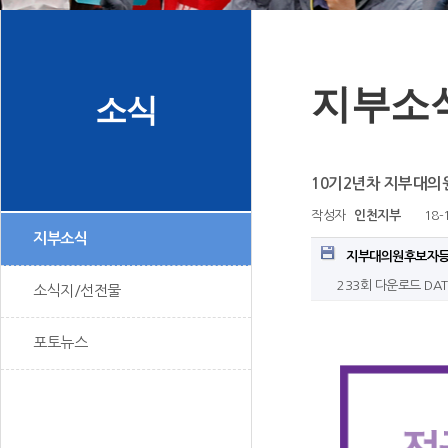
지부소
소식
10기2년차 지부대
작성자
인천지부
18-
지부소식
지부대의원후보자등
233회 다운로드
DAT
소식지/선전물
포토뉴스