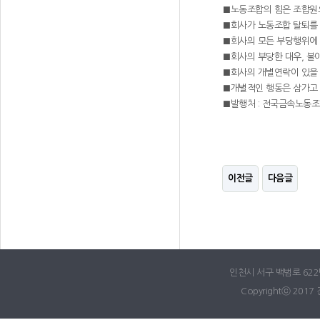
■노동조합의 힘은 조합원
■회사가 노동조합 탈퇴를 
■회사의 모든 부당행위에 
■회사의 부당한 대우, 불
■회사의 개별연락이 있을 
■개별적인 행동은 삼가고
■발행처 : 전국금속노
이전글
다음글
인천시 서구 백범로 622번길
Copyrightⓒ 2017