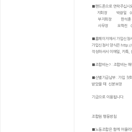
■핸드폰으로 연락주십시오
지회장
박광일
01
부지회장
한석훈
사무장
오학진
0
■홈페이지에서 가입신청서
가입신청서 양식은 http:/
작성하셔서 이메일, 카톡, 문
■조합비는? : 조합비는 
■산별기금납부 : 가입 첫
받았을 때 신분보장
기금으로 이용됩니다.
조합원 행동방침
■노동조합은 함께 어울리며