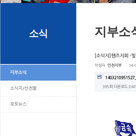
지부소
소식
[소식지]핸즈지회 -빛
작성자
인천지부
14-
지부소식
1403210951527_
395회 다운로드
DAT
소식지/선전물
포토뉴스