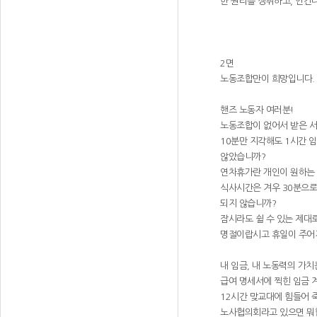
한 권리를 쟁취하고, 인간
2면
노동조합만이 희망입니다.
핸즈 노동자 여러분!
노동조합이 없어서 받은 서
10분만 지각해도 1시간 임
않았습니까?
연차휴가란 개인이 원하는 
식사시간은 겨우 30분으로
되지 않습니까?
잠시라도 쉴 수 있는 제대
명절이랍시고 휴일이 주어져
내 임금, 내 노동력의 가치
급여 명세서에 찍힌 임금 
12시간 맞교대에 힘들어 
노사협의회라고 있으면 뭐합