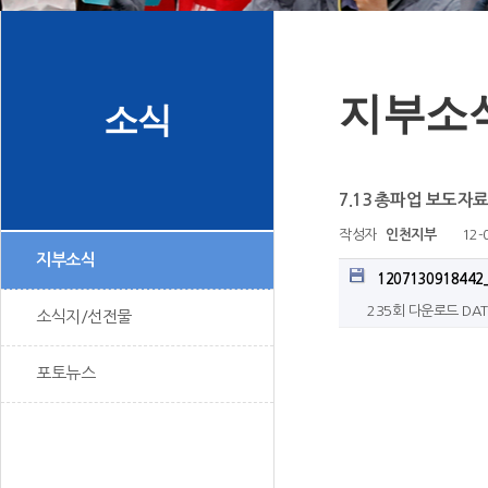
지부소
소식
7.13 총파업 보도자
작성자
인천지부
12-
지부소식
1207130918442
235회 다운로드
DAT
소식지/선전물
포토뉴스