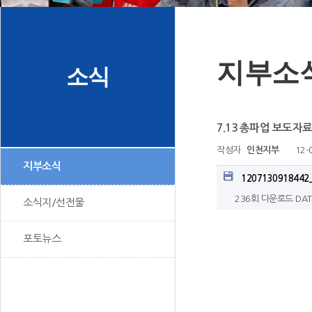
지부소
소식
7.13 총파업 보도자
작성자
인천지부
12-
지부소식
1207130918442
236회 다운로드
DAT
소식지/선전물
포토뉴스