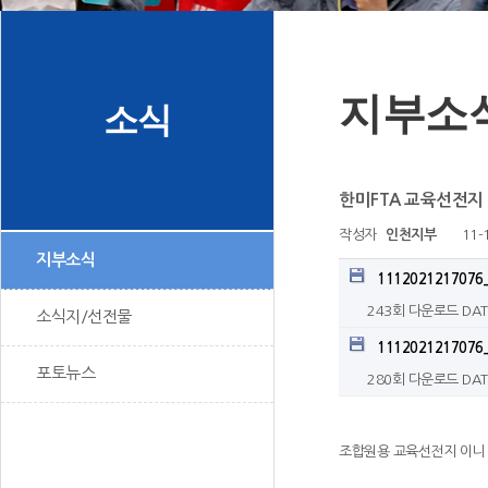
지부소
소식
한미FTA 교육선전지
작성자
인천지부
11-
지부소식
1112021217076_
243회 다운로드
DAT
소식지/선전물
1112021217076_
포토뉴스
280회 다운로드
DAT
조합원용 교육선전지 이니