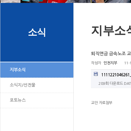
지부소
소식
퇴직연금 금속노조 
작성자
인천지부
11-
지부소식
1111221046261_
289회 다운로드
DAT
소식지/선전물
포토뉴스
교안 자료첨부