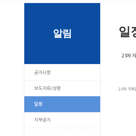
일
알림
23차 지
공지사항
보도자료/성명
23차 지부집
일정
지부공지