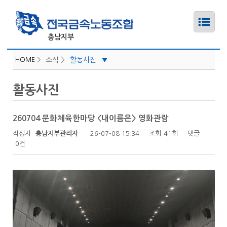
HOME
>
소식 >
활동사진
▼
소식지/선전물
하위메뉴
활동사진
활동사진
하위메뉴
260704 문화체육한마당 <내이름은> 영화관람
작성자
하위메뉴
충남지부관리자
26-07-08 15:34
조회
41회
댓글
0건
하위메뉴