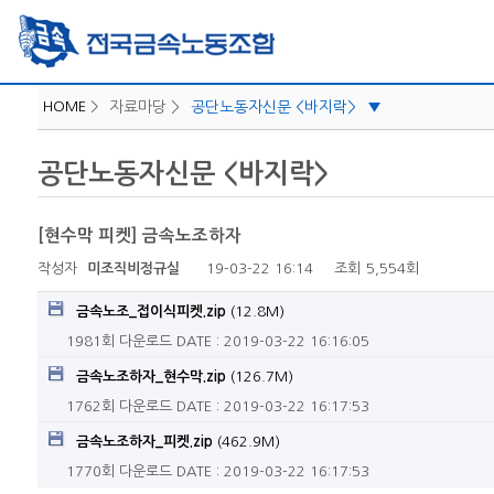
HOME
>
자료마당 >
공단노동자신문 <바지락>
▼
자료실
공단노동자신문 <바지락>
회의/문서
부서업무
[현수막 피켓] 금속노조하자
위원회
작성자
미조직비정규실
19-03-22 16:14
조회
5,554회
부속기구
금속노조_접이식피켓.zip
(12.8M)
인터넷 <아이레이버>
1981회 다운로드
DATE : 2019-03-22 16:16:05
기관지 <금속노동자>
금속노조하자_현수막.zip
(126.7M)
1762회 다운로드
DATE : 2019-03-22 16:17:53
금속노조하자_피켓.zip
(462.9M)
1770회 다운로드
DATE : 2019-03-22 16:17:53