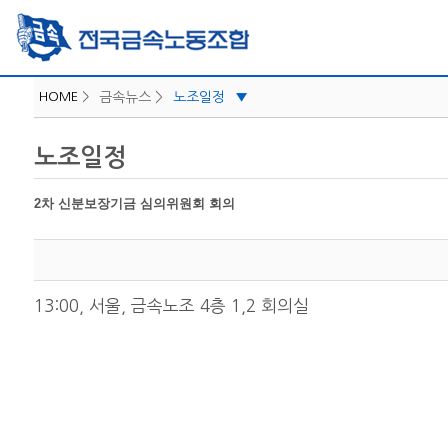
HOME
>
금속뉴스 >
노조일정
▼
iLabor
노조일정
공지사항
보도자료/성명
2차 신분보장기금 심의위원회 회의
지역소식
카드뉴스
노조일정
13:00, 서울, 금속노조 4층 1,2 회의실