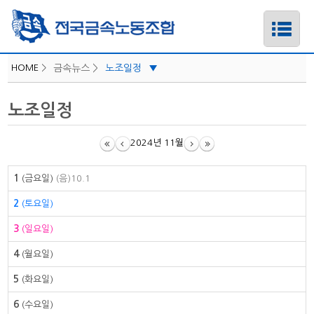
HOME
>
금속뉴스 >
노조일정
▼
iLabor
노조일정
하위메뉴
공지사항
보도자료/성명
2024년 11월
하위메뉴
지역소식
1
(금요일)
(음)10.1
카드뉴스
하위메뉴
2
(토요일)
노조일정
하위메뉴
3
(일요일)
4
(월요일)
5
(화요일)
6
(수요일)