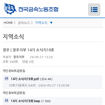
HOME
>
금속뉴스 >
지역소식
▼
iLabor
지역소식
하위메뉴
공지사항
보도자료/성명
경주 | 경주지부 14기 소식지19호
하위메뉴
지역소식
작성자
경주지부
26-05-27 13:26
카드뉴스
조회
330회
댓글
0건
하위메뉴
노조일정
개인정보취급방침
하위메뉴
14기 소식지19호.pdf
(354.4K)
70회 다운로드
DATE : 2026-05-27 13:26:09
개인정보취급방침
14기 소식지19호.hwp
(1.5M)